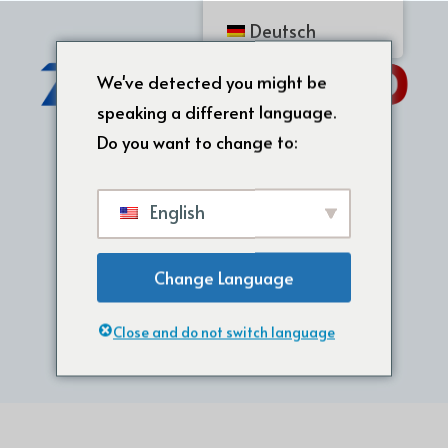
Deutsch
We've detected you might be
speaking a different language.
Do you want to change to:
English
Change Language
Startseite
/
LSR-Spritzgießen
/
Brustwarzen aus Silikon
Close and do not switch language