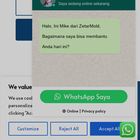
Saya sedang online sekarang.
Halo, Ini Mike dari ZetarMold,
Kirim Pertanyaan
Bagaimana saya bisa membantu
Anda hari ini?
We value your privacy
WhatsApp Saya
We use cookies to enhance your browsing experience, serve
© 2021 Zetar Industry Co, Ltd. Semua
personalized ads or content, and analyze our traffic. By
Hak Cipta Dilindungi Undang-
🟢 Online | Privacy policy
clicking "Accept All", you consent to our use of cookies.
Undang. | Kebijakan Privasi.
Customize
Reject All
Accept All