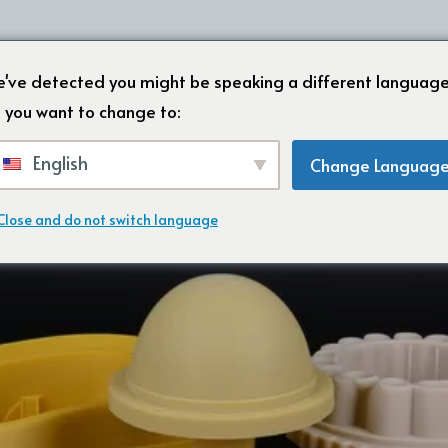
ホーム
会社概要
製品
've detected you might be speaking a different language
 you want to change to:
English
Change Languag
ンゴムFAQ
ムより高価なのか？
Close and do not switch language