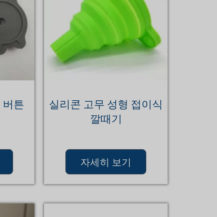
 버튼
실리콘 고무 성형 접이식
깔때기
자세히 보기