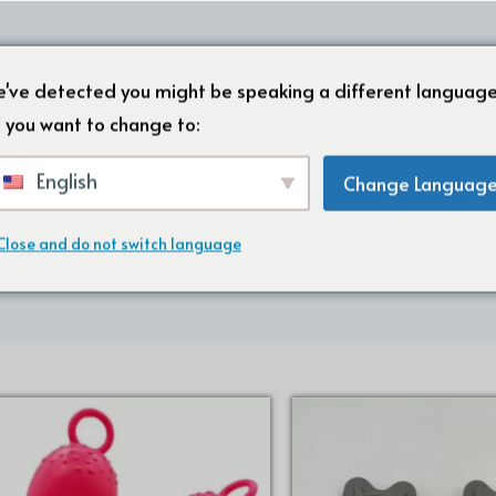
홈
회사 소개
당사 제
've detected you might be speaking a different language
 you want to change to:
English
Change Languag
실리콘 고무 몰딩
Close and do not switch language
홈
/ 실리콘 고무 몰딩