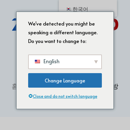
한국어
We've detected you might be
speaking a different language.
Do you want to change to:
English
Change Language
홈
/
실리콘 고무 몰딩
/ 실리콘 발열 방
지 손 장갑
Close and do not switch language