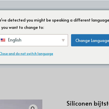
HOME
OVER ONS
ONZE PRODU
've detected you might be speaking a different language
 you want to change to:
English
Change Languag
me
/
Siliconenrubber spuitgieten
/ Siliconen Bij
Close and do not switch language
Siliconen bijts