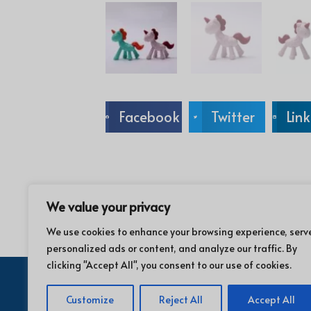
Facebook
Twitter
Lin
We value your privacy
We use cookies to enhance your browsing experience, serv
personalized ads or content, and analyze our traffic. By
clicking "Accept All", you consent to our use of cookies.
Customize
Reject All
Accept All
© 2021 Zetar In