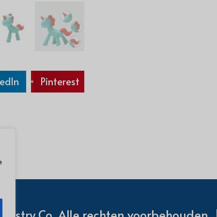
kedIn
Pinterest
e
dustry Co. Alle rechten voorbehouden. 