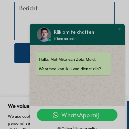
Klik om te chatten
Ik'ben nu online.
Een aanvraag sturen
Hallo, Met Mike van ZetarMold,
Waarmee kan ik u van dienst zijn?
We value your privacy
WhatsApp mij
We use cookies to enhance your browsing experience, serve
© 2021 Zetar Industry Co. Alle
personalized ads or content, and analyze our traffic. By
rechten voorbehouden. |
🟢 Online | Privacy policy