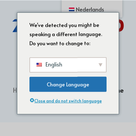
Nederlands
We've detected you might be
speaking a different language.
Do you want to change to:
English
Change Language
Home
/
Siliconenrubber mal
/ Silicone
chocolade ijstaart vorm
Close and do not switch language