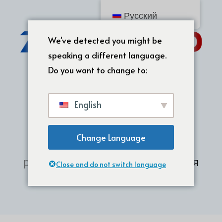
Русский
We've detected you might be
speaking a different language.
Do you want to change to:
English
Change Language
Главная
/
Форма из силиконовой
резины
/ Силиконовые формы для
Close and do not switch language
тортов