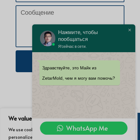
Нажмите, чтобы
пообщаться
Я'сейчас в сети.
Отправить запрос
Здравствуйте, это Майк из
ZetarMold, чем я могу вам помочь?
We value your privacy
WhatsApp Me
We use cookies to enhance your browsing experience, serve
© 2021 Zetar Industry Co., Ltd. Все
personalized ads or content, and analyze our traffic. By