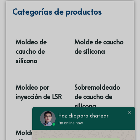
Categorías de productos
Moldeo de
Molde de caucho
caucho de
de silicona
(17)
silicona
(86)
Moldeo por
Sobremoldeado
inyección de LSR
de caucho de
(9)
silicona
(10)
Haz clic para chatear
I'm online now.
Molde de
Molde de