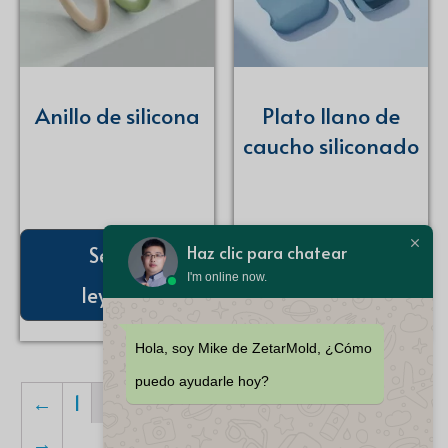
Anillo de silicona
Plato llano de
caucho siliconado
Haz clic para chatear
Seguir
Seguir
I'm online now.
leyendo
leyendo
Hola, soy Mike de ZetarMold, ¿Cómo
puedo ayudarle hoy?
←
1
2
3
4
5
...
13
14
15
→