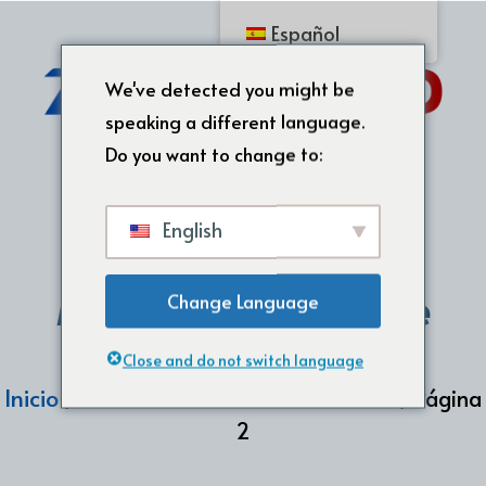
Español
We've detected you might be
speaking a different language.
Do you want to change to:
English
Moldeo de caucho de
Change Language
silicona
Close and do not switch language
Inicio
Moldeo de caucho de silicona
/
/ Página
2