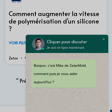
Comment augmenter la vitesse
de polymérisation d'un silicone
?
Cliquer pour discuter
VOIR PLUS "
Je suis en ligne maintenant.
Zetar
9 mai 2024
20:01
Bonjour, c'est Mike de ZetarMold,
comment puis-je vous aider
2
3
23
" Précédent
1
…
aujourd'hui ?
Suivant "