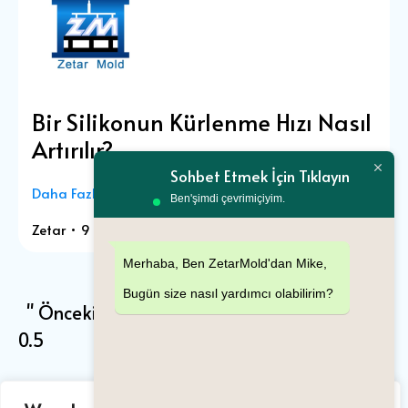
Bir Silikonun Kürlenme Hızı Nasıl
Artırılır?
Sohbet Etmek İçin Tıklayın
Daha Fazla Görüntüle "
Ben'şimdi çevrimiçiyim.
Zetar
9 Mayıs 2024
8:01
Merhaba, Ben ZetarMold'dan Mike,
Bugün size nasıl yardımcı olabilirim?
2
3
23
Sonraki "
" Önceki
1
...