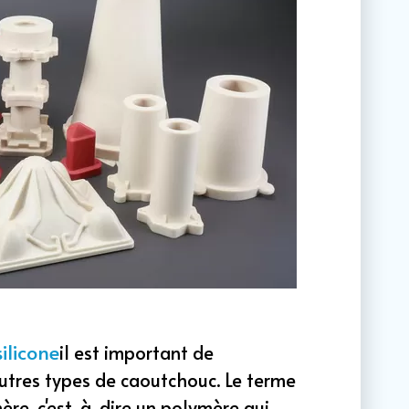
silicone
il est important de
utres types de caoutchouc. Le terme
re, c'est-à-dire un polymère qui