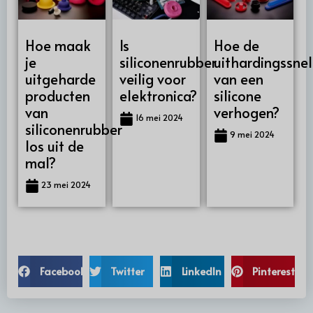
Hoe maak
Is
Hoe de
je
siliconenrubber
uithardingssne
uitgeharde
veilig voor
van een
producten
elektronica?
silicone
van
verhogen?
16 mei 2024
siliconenrubber
9 mei 2024
los uit de
mal?
23 mei 2024
Facebook
Twitter
LinkedIn
Pinterest