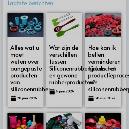
Laatste berichten
Alles wat u
Wat zijn de
Hoe kan ik
moet
verschillen
bellen
weten over
tussen
verminderen
aangepaste
Siliconenrubberproducten
tijdens het
producten
en gewone
productieproce
van
rubberproducten?
van
siliconenrubber
siliconenrubbe
6 juni 2024
20 juni 2024
30 mei 2024